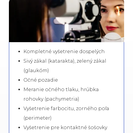
Kompletné vyšetrenie dospelých
Sivý zákal (katarakta), zelený zákal
(glaukóm)
Očné pozadie
Meranie očného tlaku, hrúbka
rohovky (pachymetria)
Vyšetrenie farbocitu, zorného poľa
(perimeter)
Vyšetrenie pre kontaktné šošovky