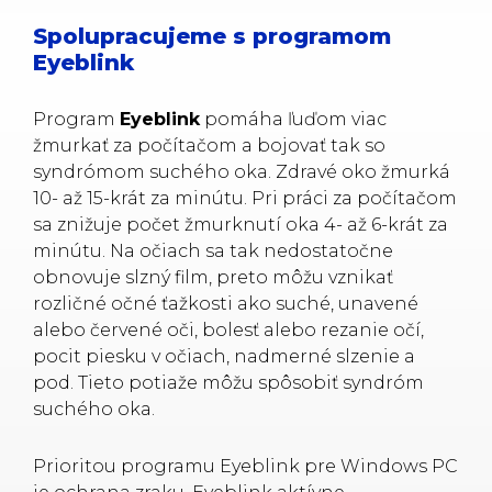
Spolupracujeme s programom
Eyeblink
Program
Eyeblink
pomáha ľuďom viac
žmurkať za počítačom a bojovať tak so
syndrómom suchého oka. Zdravé oko žmurká
10- až 15-krát za minútu. Pri práci za počítačom
sa znižuje počet žmurknutí oka 4- až 6-krát za
minútu. Na očiach sa tak nedostatočne
obnovuje slzný film, preto môžu vznikať
rozličné očné ťažkosti ako suché, unavené
alebo červené oči, bolesť alebo rezanie očí,
pocit piesku v očiach, nadmerné slzenie a
pod. Tieto potiaže môžu spôsobiť syndróm
suchého oka.
Prioritou programu Eyeblink pre Windows PC