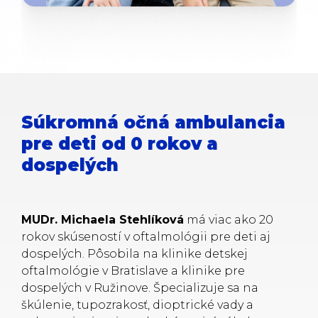
Súkromná očná ambulancia
pre deti od 0 rokov a
dospelých
MUDr. Michaela Stehlíková
má viac ako 20
rokov skúseností v oftalmológii pre deti aj
dospelých. Pôsobila na klinike detskej
oftalmológie v Bratislave a klinike pre
dospelých v Ružinove. Špecializuje sa na
škúlenie, tupozrakosť, dioptrické vady a