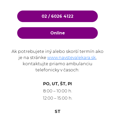
02 / 6026 4122
Online
Ak potrebujete iný alebo skorší termín ako
je na stránke
www.navstevalekara.sk
,
kontaktujte priamo ambulanciu
telefonicky v časoch:
PO, UT, ŠT, PI
8:00 – 10:00 h.
12:00 – 15:00 h.
ST